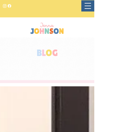
B
L
O
G