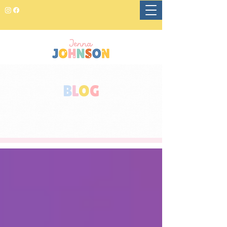
B
L
O
G