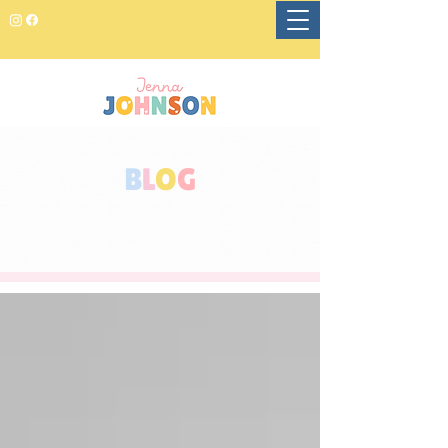
B
L
O
G