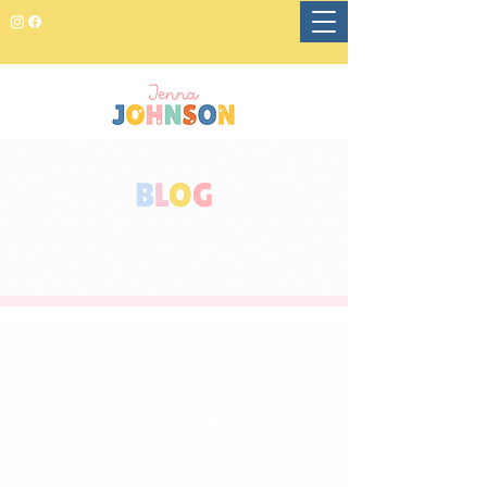
B
L
O
G